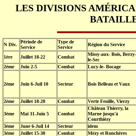
LES DIVISIONS AMÉRICA
BATAILL
Période de
Type de
N Div.
Région du Service
Service
Service
Missy-aux- Bois, Berzy
1ère
Juillet 18-22
Combat
le-Sec
2ème
Juin 2-5
Combat
Lucy-le- Bocage
2ème
Juin 6-Juil 10
Secteur
Bois Belleau et Vaux
2ème
Juillet 18-20
Combat
Verte Feuille, Vierzy
Château Thierry, la
3ème
Mai 31-Juin 5
Combat
Marne jusqu'à
Courthiézy
3ème
June 6-Juil 14
Secteur
idem
3ème
Juillet 15-30
Combat
Mézy et Ronchères