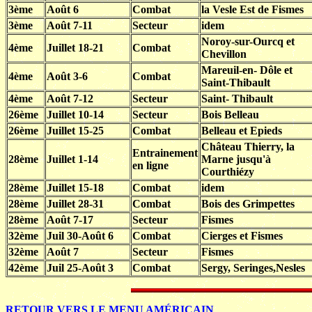
3ème
Août 6
Combat
la Vesle Est de Fismes
3ème
Août 7-11
Secteur
idem
Noroy-sur-Ourcq et
4ème
Juillet 18-21
Combat
Chevillon
Mareuil-en- Dôle et
4ème
Août 3-6
Combat
Saint-Thibault
4ème
Août 7-12
Secteur
Saint- Thibault
26ème
Juillet 10-14
Secteur
Bois Belleau
26ème
Juillet 15-25
Combat
Belleau et Epieds
Château Thierry, la
Entrainement
28ème
Juillet 1-14
Marne jusqu'à
en ligne
Courthiézy
28ème
Juillet 15-18
Combat
idem
28ème
Juillet 28-31
Combat
Bois des Grimpettes
28ème
Août 7-17
Secteur
Fismes
32ème
Juil 30-Août 6
Combat
Cierges et Fismes
32ème
Août 7
Secteur
Fismes
42ème
Juil 25-Août 3
Combat
Sergy, Seringes,Nesles
RETOUR VERS LE MENU AMÉRICAIN