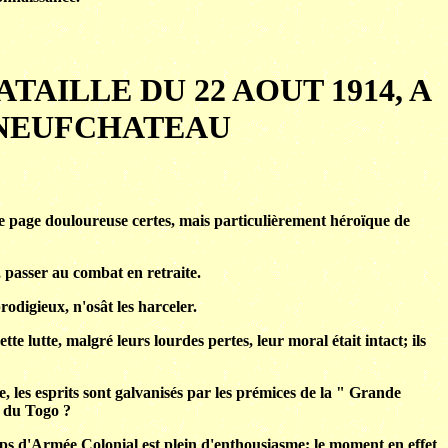
TAILLE DU 22 AOUT 1914, A
 NEUFCHATEAU
ne page douloureuse certes, mais particulièrement héroïque de
 passer au combat en retraite.
odigieux, n'osât les harceler.
e lutte, malgré leurs lourdes pertes, leur moral était intact; ils
, les esprits sont galvanisés par les prémices de la " Grande
n du Togo ?
rps d'Armée Colonial est plein d'enthousiasme; le moment en effet