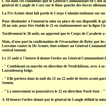
C'est dans ces conditions que le Général Commandant en Chef arr
général de Langle de Cary sur le flanc gauche des forces alleman
La IVe Armée dont fait partie le Corps Colonial stationne sur u
Pour dissimuler à l'ennemi la mise en place de son dispositif, le g
20 au soir, pour être établis le 21 en stationnement sur la lign
Tardivement le 20 août, on apprend que le Corps de Cavalerie a e
Mais, d'une part la confirmation de l'évacuation de Briey par le
Lorraine contre la IIe Armée, font estimer au Général Commandant
central ennemi.
Le 21 août à 7 heures il donne l'ordre au Général Commandant 
- " Combinant sa marche en direction de Neufchâteau, avec à sa dr
Luxembourg belge.
- " Elle portera dans la nuit du 21 au 22 août de fortes avant-gar
Semois.
"
- " Le mouvement se poursuivra le 22 en direction Nord-Sud. -
A 18 heures l'ordre donné par le général de Langle définit la mis