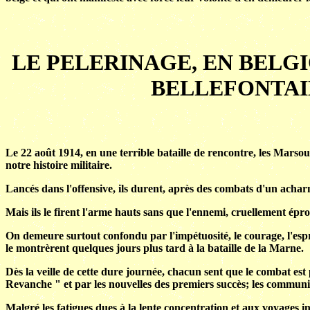
LE PELERINAGE, EN BELGIQ
BELLEFONTAI
Le 22 août 1914, en une terrible bataille de rencontre, les Marso
notre histoire militaire.
Lancés dans l'offensive, ils durent, après des combats d'un acha
Mais ils le firent l'arme hauts sans que l'ennemi, cruellement épr
On demeure surtout confondu par l'impétuosité, le courage, l'esprit
le montrèrent quelques jours plus tard à la bataille de la Marne.
Dès la veille de cette dure journée, chacun sent que le combat est
Revanche " et par les nouvelles des premiers succès; les communiq
Malgré les fatigues dues à la lente concentration et aux voyages 