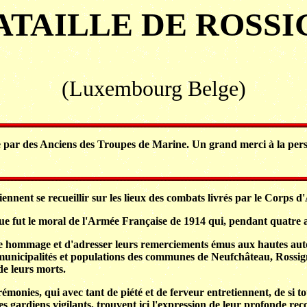
ATAILLE DE ROSS
(Luxembourg Belge)
e par des Anciens des Troupes de Marine. Un grand merci à la perso
iennent se recueillir sur les lieux des combats livrés par le Corps 
ue fut le moral de l'Armée Française de 1914 qui, pendant quatre ans
e hommage et d'adresser leurs remerciements émus aux hautes autorit
nicipalités et populations des communes de Neufchâteau, Rossignol
de leurs morts.
émonies, qui avec tant de piété et de ferveur entretiennent, de si t
es gardiens vigilants, trouvent ici l'expression de leur profonde re