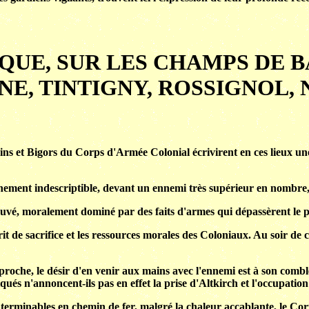
UE, SUR LES CHAMPS DE BA
NE, TINTIGNY, ROSSIGNOL,
uins et Bigors du Corps d'Armée Colonial écrivirent en ces lieux u
rnement indescriptible, devant un ennemi très supérieur en nombre,
ouvé, moralement dominé par des faits d'armes qui dépassèrent le pr
 de sacrifice et les ressources morales des Coloniaux. Au soir de cett
 proche, le désir d'en venir aux mains avec l'ennemi est à son comble
ués n'annoncent-ils pas en effet la prise d'Altkirch et l'occupatio
interminables en chemin de fer, malgré la chaleur accablante, le Co