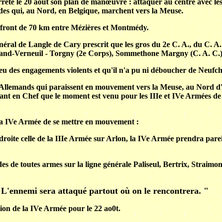
ête le 20 août son plan de manœuvre : attaquer au centre avec le
des qui, au Nord, en Belgique, marchent vers la Meuse.
n front de 70 km entre Mézières et Montmédy.
énéral de Langle de Cary prescrit que les gros du 2e C. A., du C. A.
e Grand-Verneuil - Torgny (2e Corps), Sommethone Margny (C. A. C.)
u des engagements violents et qu'il n'a pu ni déboucher de Neufchâ
s Allemands qui paraissent en mouvement vers la Meuse, au Nord d'a
 en Chef que le moment est venu pour les IIIe et IVe Armées de pass
la IVe Armée de se mettre en mouvement :
oite celle de la IIIe Armée sur Arlon, la IVe Armée prendra pareil
des de toutes armes sur la ligne générale Paliseul, Bertrix, Straimo
 L'ennemi sera attaqué partout où on le rencontrera. "
sion de la IVe Armée pour le 22 ao0t.