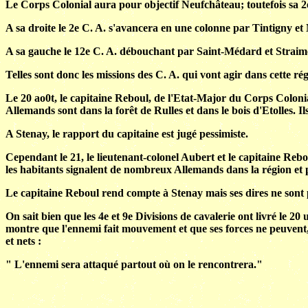
Le Corps Colonial aura pour objectif Neufchâteau; toutefois sa 
A sa droite le 2e C. A. s'avancera en une colonne par Tintigny et 
A sa gauche le 12e C. A. débouchant par Saint-Médard et Straim
Telles sont donc les missions des C. A. qui vont agir dans cette ré
Le 20 ao0t, le capitaine Reboul, de l'Etat-Major du Corps Coloni
Allemands sont dans la forêt de Rulles et dans le bois d'Etolles. Il
A Stenay, le rapport du capitaine est jugé pessimiste.
Cependant le 21, le lieutenant-colonel Aubert et le capitaine Reb
les habitants signalent de nombreux Allemands dans la région et p
Le capitaine Reboul rend compte à Stenay mais ses dires ne sont p
On sait bien que les 4e et 9e Divisions de cavalerie ont livré le
montre que l'ennemi fait mouvement et que ses forces ne peuvent, da
et nets :
" L'ennemi sera attaqué partout où on le rencontrera."