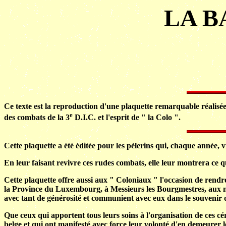
LA B
Ce texte est la reproduction d'une plaquette remarquable réalisé
e
des combats de la 3
D.I.C. et l'esprit de " la Colo ".
Cette plaquette a été éditée pour les pèlerins qui, chaque année, v
En leur faisant revivre ces rudes combats, elle leur montrera ce q
Cette plaquette offre aussi aux " Coloniaux " l'occasion de rendr
la Province du Luxembourg, à Messieurs les Bourgmestres, aux mu
avec tant de générosité et communient avec eux dans le souvenir 
Que ceux qui apportent tous leurs soins à l'organisation de ces cér
belge et qui ont manifesté avec force leur volonté d'en demeurer l