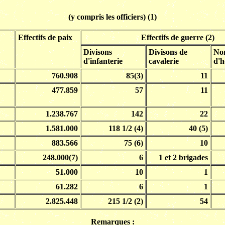
(y compris les officiers) (1)
Effectifs de paix
Effectifs de guerre (2)
Divisons
Divisons de
No
d'infanterie
cavalerie
d'
760.908
85(3)
11
477.859
57
11
1.238.767
142
22
1.581.000
118 1/2 (4)
40 (5)
883.566
75 (6)
10
248.000(7)
6
1 et 2 brigades
51.000
10
1
61.282
6
1
2.825.448
215 1/2 (2)
54
Remarques :