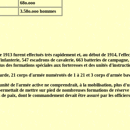
68o.ooo
3.58o.ooo hommes
1913 furent effectués très rapidement et, au début de 1914, l'effect
s d'infanterie, 547 escadrons de cavalerie, 663 batteries de campagne, 
s des formations spéciales aux forteresses et des unités d'instructi
 Garde, 21 corps d'armée numérotés de 1 à 21 et 3 corps d'armée bav
nité de l'armée active ne comprendrait, à la mobilisation, plus d'un
 permettait de mettre sur pied de nombreuses formations de réserve 
 de paix, dont le commandement devait être assuré par les officiers