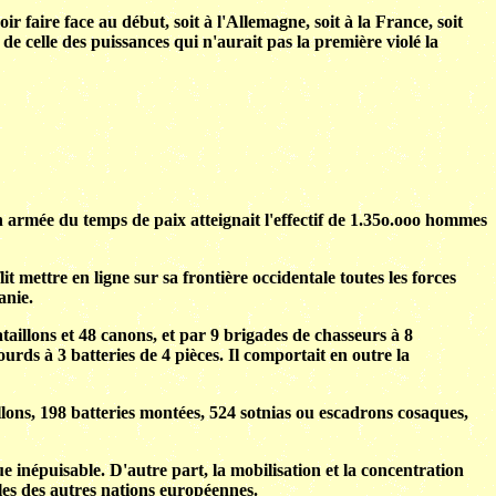
 faire face au début, soit à l'Allemagne, soit à la France, soit
de celle des puissances qui n'aurait pas la première violé la
armée du temps de paix atteignait l'effectif de 1.35o.ooo hommes
it mettre en ligne sur sa frontière occidentale toutes les forces
anie.
taillons et 48 canons, et par 9 brigades de chasseurs à 8
ourds à 3 batteries de 4 pièces. Il comportait en outre la
illons, 198 batteries montées, 524 sotnias ou escadrons cosaques,
e inépuisable. D'autre part, la mobilisation et la concentration
lles des autres nations européennes.