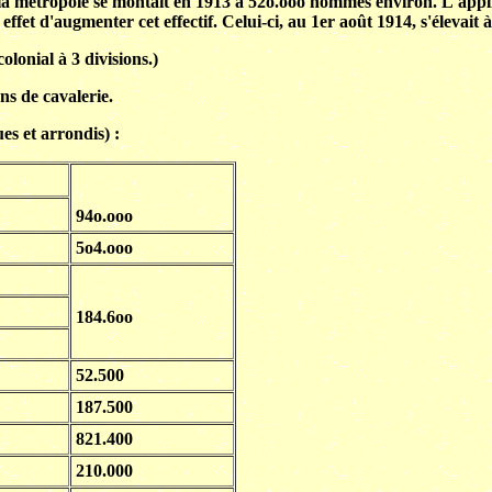
e la métropole se montait en 1913 à 52o.ooo hommes environ. L'applic
 effet d'augmenter cet effectif. Celui-ci, au 1er août 1914, s'élevai
lonial à 3 divisions.)
ns de cavalerie.
ues et arrondis) :
94o.ooo
5o4.ooo
184.6oo
52.500
187.500
821.400
210.000