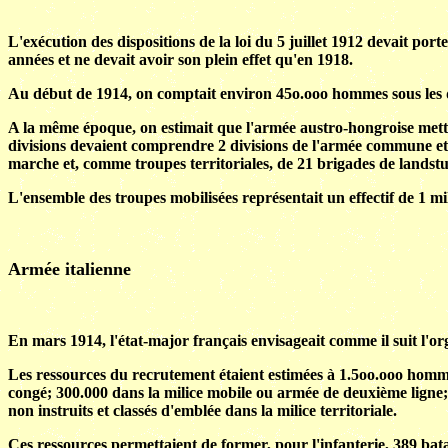
L'exécution des dispositions de la loi du 5 juillet 1912 devait por
années et ne devait avoir son plein effet qu'en 1918.
Au début de 1914, on comptait environ 45o.ooo hommes sous les d
A la même époque, on estimait que l'armée austro-hongroise mettrai
divisions devaient comprendre 2 divisions de l'armée commune et
marche et, comme troupes territoriales, de 21 brigades de landst
L'ensemble des troupes mobilisées représentait un effectif de 1 
Armée italienne
En mars 1914, l'état-major français envisageait comme il suit l'org
Les ressources du recrutement étaient estimées à 1.5oo.ooo hommes
congé; 300.000 dans la milice mobile ou armée de deuxième ligne; 4
non instruits et classés d'emblée dans la milice territoriale.
Ces ressources permettaient de former, pour l'infanterie, 389 batail