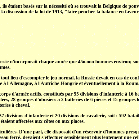
étaient basés sur la nécessité où se trouvait la Belgique de pouvoir
la discussion de la loi de 1913, "faire pencher la balance en faveur 
ssie n'incorporait chaque année que 45o.ooo hommes environ; son 
ommes.
 tout lieu d'escompter le jeu normal, la Russie devait en cas de confl
ace à l'Allemagne, à l'Autriche-Hongrie et éventuellement à la Roum
orps d'armée actifs, constitués par 55 divisions d'infanterie à 16 ba
tées, 28 groupes d'obusiers à 2 batteries de 6 pièces et 15 groupes l
eries à cheval.
divisions d'infanterie et 20 divisions de cavalerie, soit : 592 bata
 étaient affectées aux côtes ou aux places.
iculières. D'une part, elle disposait d'un réservoir d'hommes presqu
éseau ferré, devaient s'effectuer sensiblement plus lentement que ce