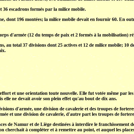
et 36 escadrons formés par la milice mobile.
ne, dont 196 montées; la milice mobile devait en fournir 60. En out
corps d'armée (12 du temps de paix et 2 formés à la mobilisation) ré
ons, au total 37 divisions dont 25 actives et 12 de milice mobile; 10
ix.
ffort et une orientation toute nouvelle. Elle fut votée même par les 
s elle ne devait avoir son plein effet qu'au bout de dix ans.
sions d'armée, une division de cavalerie et des troupes de forteress
e et une division de cavalerie, d'autre part les troupes de forteress
laces de Namur et de Liège destinées à interdire le franchissement d
n cherchait à compléter et à remettre au point, et auquel les place