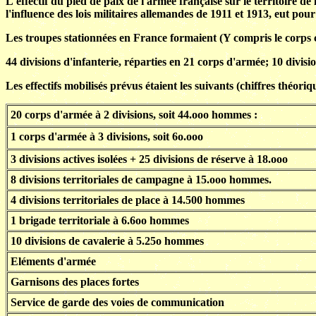
L'effectif du pied de paix de l'armée française sur le territoire d
l'influence des lois militaires allemandes de 1911 et 1913, eut pour
Les troupes stationnées en France formaient (Y compris le corps co
44 divisions d'infanterie, réparties en 21 corps d'armée; 10 divisio
Les effectifs mobilisés prévus étaient les suivants (chiffres théoriq
20 corps d'armée à 2 divisions, soit 44.ooo hommes :
1 corps d'armée à 3 divisions, soit 6o.ooo
3 divisions actives isolées + 25 divisions de réserve à 18.ooo
8 divisions territoriales de campagne à 15.ooo hommes.
4 divisions territoriales de place à 14.500 hommes
1 brigade territoriale à 6.6oo hommes
10 divisions de cavalerie à 5.25o hommes
Eléments d'armée
Garnisons des places fortes
Service de garde des voies de communication