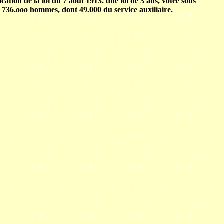
ation de la loi du 7 août 1913. dite loi de 3 ans, votée sous
t à 736.ooo hommes, dont 49.000 du service auxiliaire.