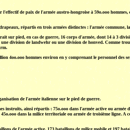
ter l'effectif de paix de l'armée austro-hongroise à 59o.ooo hommes, 
rapeaux, répartis en trois armées distinctes : l'armée commune, l
t sur pied, en cas de guerre, 16 corps d'armée, dont 14 à 3 divisions
 une division de landwehr ou une division de honved. Comme troupe
urm.
million 4oo.ooo hommes environ en y comprenant le personnel des se
anisation de l'armée italienne sur le pied de guerre.
 instruits, ainsi répartis : 75o.ooo dans l'armée active ou armée 
5o.ooo dans la milice territoriale ou armée de troisième ligne. A ces
lons de l'armée active, 173 bataillons de milice mobile et 197 batail