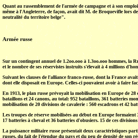
Quant au rassemblement de l'armée de campagne et à son emploi, ils 
même à l'Angleterre, de façon, avait dit M. de Broquevifle lors de 
neutralité du territoire belge".
Armée russe
Sur un contingent annuel de 1.2oo.ooo à 1.3oo.ooo hommes, la Ru
et le nombre de ses réservistes instruits s'élevait à 4 millions d'h
Suivant les clauses de l'alliance franco-russe, dont la France avait
dont elle disposait en Europe. Celles-ci pouvaient avoir à faire f
En 1913, le plan russe prévoyait la mobilisation en Europe de 28 c
bataillons et 24 canons, au total: 952 bataillons, 361 batteries mon
mobilisation de 20 divisions de cavalerie : 560 escadrons et 42 batt
Les troupes de réserve mobilisées au début en Europe formaient 37 
17 batteries à cheval et 36 batteries d'obusiers. 15 de ces divisions
La puissance militaire russe présentait deux caractéristiques part
russes, du fait de l'étendue du pays et du peu de densité de son r