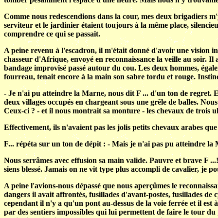
Comme nous redescendions dans la cour, mes deux brigadiers m'y a
serviteur et le jardinier étaient toujours à la même place, silenci
comprendre ce qui se passait.
A peine revenu à l'escadron, il m'était donné d'avoir une vision ino
chasseur d'Afrique, envoyé en reconnaissance la veille au soir. I
bandage improvisé passé autour du cou. Les deux hommes, également
fourreau, tenait encore à la main son sabre tordu et rouge. Inst
- Je n'ai pu atteindre la Marne, nous dit F ... d'un ton de regret
deux villages occupés en chargeant sous une grêle de balles. Nous
Ceux-ci ? - et il nous montrait sa monture - les chevaux de trois 
Effectivement, ils n'avaient pas les jolis petits chevaux arabes q
F... répéta sur un ton de dépit : - Mais je n'ai pas pu atteindre la M
Nous serrâmes avec effusion sa main valide. Pauvre et brave F ...
siens blessé. Jamais on ne vit type plus accompli de cavalier, je p
A peine l'avions-nous dépassé que nous aperçûmes le reconnaissa
dangers il avait affrontés, fusillades d'avant-postes, fusillades de 
cependant il n'y a qu'un pont au-dessus de la voie ferrée et il est à
par des sentiers impossibles qui lui permettent de faire le tour du 