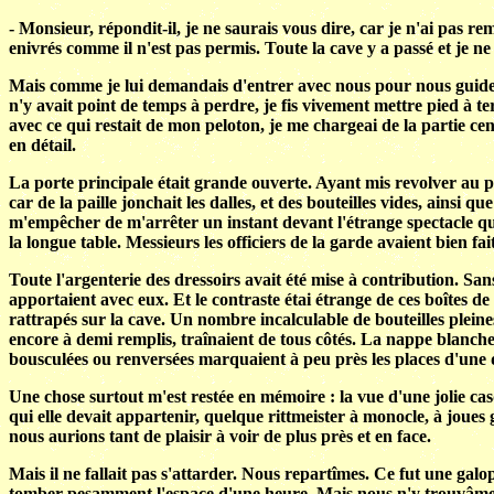
- Monsieur, répondit-il, je ne saurais vous dire, car je n'ai pas remi
enivrés comme il n'est pas permis. Toute la cave y a passé et je ne 
Mais comme je lui demandais d'entrer avec nous pour nous guider da
n'y avait point de temps à perdre, je fis vivement mettre pied à te
avec ce qui restait de mon peloton, je me chargeai de la partie centr
en détail.
La porte principale était grande ouverte. Ayant mis revolver au p
car de la paille jonchait les dalles, et des bouteilles vides, ainsi 
m'empêcher de m'arrêter un instant devant l'étrange spectacle que
la longue table. Messieurs les officiers de la garde avaient bien fait
Toute l'argenterie des dressoirs avait été mise à contribution. Sans
apportaient avec eux. Et le contraste étai étrange de ces boîtes de 
rattrapés sur la cave. Un nombre incalculable de bouteilles pleines
encore à demi remplis, traînaient de tous côtés. La nappe blanche é
bousculées ou renversées marquaient à peu près les places d'une d
Une chose surtout m'est restée en mémoire : la vue d'une jolie cas
qui elle devait appartenir, quelque rittmeister à monocle, à joues
nous aurions tant de plaisir à voir de plus près et en face.
Mais il ne fallait pas s'attarder. Nous repartîmes. Ce fut une galop
tomber pesamment l'espace d'une heure. Mais nous n'y trouvâme