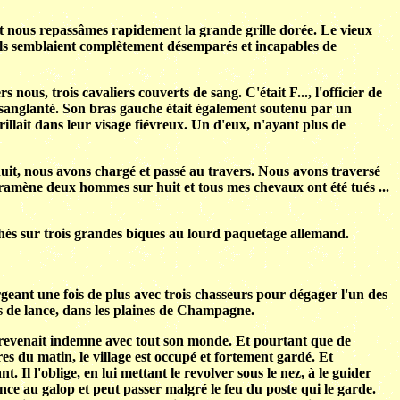
et nous repassâmes rapidement la grande grille dorée. Le vieux
e; ils semblaient complètement désemparés et incapables de
nous, trois cavaliers couverts de sang. C'était F..., l'officier de
ensanglanté. Son bras gauche était également soutenu par un
llait dans leur visage fiévreux. Un d'eux, n'ayant plus de
 nuit, nous avons chargé et passé au travers. Nous avons traversé
e ramène deux hommes sur huit et tous mes chevaux ont été tués ...
uchés sur trois grandes biques au lourd paquetage allemand.
rgeant une fois de plus avec trois chasseurs pour dégager l'un des
ups de lance, dans les plaines de Champagne.
 revenait indemne avec tout son monde. Et pourtant que de
ures du matin, le village est occupé et fortement gardé. Et
. Il l'oblige, en lui mettant le revolver sous le nez, à le guider
lance au galop et peut passer malgré le feu du poste qui le garde.