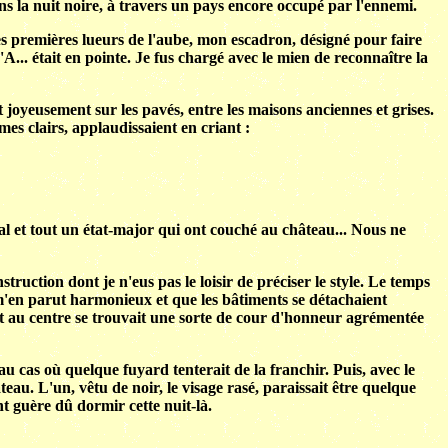
s la nuit noire, à travers un pays encore occupé par l'ennemi.
 les premières lueurs de l'aube, mon escadron, désigné pour faire
A... était en pointe. Je fus chargé avec le mien de reconnaître la
t joyeusement sur les pavés, entre les maisons anciennes et grises.
mes clairs, applaudissaient en criant :
ral et tout un état-major qui ont couché au château... Nous ne
ruction dont je n'eus pas le loisir de préciser le style. Le temps
 m'en parut harmonieux et que les bâtiments se détachaient
, et au centre se trouvait une sorte de cour d'honneur agrémentée
 au cas où quelque fuyard tenterait de la franchir. Puis, avec le
au. L'un, vêtu de noir, le visage rasé, paraissait être quelque
nt guère dû dormir cette nuit-là.