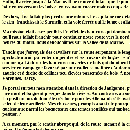
Enfin, il arrive jusqu'à la Marne. Il ne trouve d'intact que le po
hâte en traversant les bois et en essuyant encore maints coups de
Dès lors, il ne fallait plus perdre une minute. Le capitaine me dét
le sien, franchissait le Surmelin et la voie ferrée qui le longe et al
Ma mission était assez pénible. En effet, les hauteurs qui dominent
qu'il nous fallait franchir pour continuer notre route vers le nor
heures du matin, nous débouchâmes sur la vallée de la Marne.
Tandis que j'envoyais des cavaliers sur la route serpentant le lon
spectacle aurait pu tenter un peintre et les travaux de la guerre 
commençait à dorer les hauteurs couvertes de bois qui dominent le
service en campagne favorisé par une radieuse matinée d'automne. 
gauche et à droite de collines peu élevées parsemées de bois. A nos
Varennes, Barzy.
Je portai surtout mon attention dans la direction de Jaulgonne, pui
rive nord et baignent presque dans la rivière. Au contraire, au su
La position aurait donc été très forte pour les Allemands s'ils ava
le feu de leur artillerie. Mes chasseurs, prompts à saisir le pourq
quelconque parmi les boqueteaux aux teintes rouillées qui tapissaie
position ?
A ce moment, par le sentier abrupt qui, de la route, menait à la c
hâter. Il m'apportait des ordres.