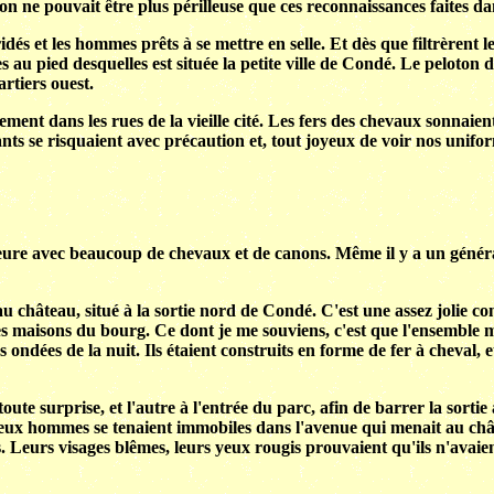
 ne pouvait être plus périlleuse que ces reconnaissances faites dan
idés et les hommes prêts à se mettre en selle. Et dès que filtrèrent
au pied desquelles est située la petite ville de Condé. Le peloton d'
artiers ouest.
ment dans les rues de la vieille cité. Les fers des chevaux sonnaien
ants se risquaient avec précaution et, tout joyeux de voir nos unifor
ne heure avec beaucoup de chevaux et de canons. Même il y a un géné
hâteau, situé à la sortie nord de Condé. C'est une assez jolie const
res maisons du bourg. Ce dont je me souviens, c'est que l'ensemble
s ondées de la nuit. Ils étaient construits en forme de fer à cheval
oute surprise, et l'autre à l'entrée du parc, afin de barrer la sortie
Deux hommes se tenaient immobiles dans l'avenue qui menait au châte
rs. Leurs visages blêmes, leurs yeux rougis prouvaient qu'ils n'avaie