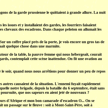
ons de la garde prussienne le quittaient à grande allure. La nuit
es issues et y installaient des gardes, les fourriers faisaient
et les chevaux des escadrons. Dans chaque peloton on allumait les
Sur un coffre placé près de la porte, je vois encore un gros tas de
rnait quelque chose dans une marmite.
utour de la table, la pauvre femme qui nous hébergeait, courait
agards, contemplait cette scène inattendue. On fit une ovation au
e le soir, quand nous nous arrêtions pour donner un peu de repos
Les autres causaient de la situation. L'ennemi fuyait rapidement
aquelle notre brigade, depuis la bataille du 6 septembre, était sans
la poursuite, que nos sapeurs en aient jeté de nouveaux ?
asseurs d'Afrique et mon bon camarade d'escadron O... On se
it un passage sur le fleuve : soit à Mont-Saint-Père, soit à