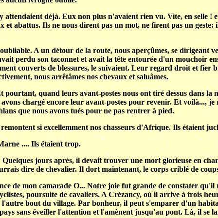
ttendaient déjà. Eux non plus n'avaient rien vu. Vite, en selle ! 
eux et abattus. Ils ne nous dirent pas un mot, ne firent pas un gest
ubliable. A un détour de la route, nous aperçûmes, se dirigeant vers 
l avait perdu son taconnet et avait la tête entourée d'un mouchoir 
 couverts de blessures, le suivaient. Leur regard droit et fier bri
inctivement, nous arrêtâmes nos chevaux et saluâmes.
. Et pourtant, quand leurs avant-postes nous ont tiré dessus dans la
 avons chargé encore leur avant-postes pour revenir. Et voilà..., j
uhlans que nous avons tués pour ne pas rentrer à pied.
ue remontent si excellemment nos chasseurs d'Afrique. Ils étaient j
arne .... Ils étaient trop.
! Quelques jours après, il devait trouver une mort glorieuse en cha
ourrais dire de chevalier. Il dort maintenant, le corps criblé de co
nce de mon camarade O... Notre joie fut grande de constater qu'il
cyclistes, poursuite de cavaliers. A Crézancy, où il arrive à trois he
 l'autre bout du village. Par bonheur, il peut s'emparer d'un habitant
pays sans éveiller l'attention et l'amènent jusqu'au pont. Là, il se 