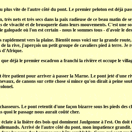
u plus vite de l'autre côté du pont. Le premier peloton est déjà pass
n, très nets et très secs dans la paix radieuse de ce beau matin de
 de vivacité et de brusquerie dans leurs mouvements. C'est une so
e galopade où l'on est certain - nous le sommes tous - d'avoir le des
lons rapidement vers la plaine. Bientôt nous voici sur la grande rou
 la rive, j'aperçois un petit groupe de cavaliers pied à terre. Je r
s d'Afrique.
 déjà le premier escadron a franchi la rivière et occupe le village 
tre patient pour arriver à passer la Marne. Le pont jeté d'une rive
vaux, de canons sur cette chose si mince qu'on dirait à peine soute
olonel.
sseurs. Le pont retentit d'une façon bizarre sous les pieds des chev
s quoi le passage nous aurait coûté cher.
 éclate à la lisière des bois qui dominent Jaulgonne à l'est. On doit t
s allemands. Arrivé de l'autre côté du pont, mon impatience grandit.