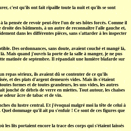
, c'est qu'ils ont fait ripaille toute la nuit et qu'ils se sont
à la pensée de revoir peut-être l'un de ses hôtes forcés. Comme il
 droite des bâtiments, à un autre de reconnaître l'aile gauche et,
pidement dans les différentes pièces, sans s'attarder à les inspecter
iptible. Des ordonnances, sans doute, avaient couché et mangé là,
t là. Mais quand j'ouvris la porte de la salle à manger, je ne pus
ette matinée de septembre. Il répandait une lumière blafarde sur
un repas sérieux, ils avaient dû se contenter de ce qu'ils
isée, et des plats d'argent demeurés vides. Mais ils s'étaient
toutes formes et de toutes grandeurs, les uns vides, les autres
ait jonché de débris de verre en miettes. Tout autour, les chaises
e odeur âcre de tabac et de vin.
hes du lustre central. Et j'évoquai malgré moi la tête de celui à
. Quel dommage qu'il ait pu s'enfuir ! Ce sont de ces figures que
les lits portaient encore la trace des corps qui s'étaient laissés