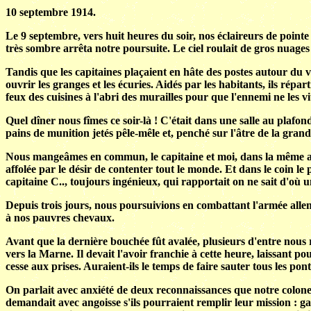
10 septembre 1914.
Le 9 septembre, vers huit heures du soir, nos éclaireurs de point
très sombre arrêta notre poursuite. Le ciel roulait de gros nuages
Tandis que les capitaines plaçaient en hâte des postes autour du vill
ouvrir les granges et les écuries. Aidés par les habitants, ils rép
feux des cuisines à l'abri des murailles pour que l'ennemi ne les vi
Quel dîner nous fîmes ce soir-là ! C'était dans une salle au plafon
pains de munition jetés pêle-mêle et, penché sur l'âtre de la gr
Nous mangeâmes en commun, le capitaine et moi, dans la même assi
affolée par le désir de contenter tout le monde. Et dans le coin le
capitaine C.., toujours ingénieux, qui rapportait on ne sait d'où 
Depuis trois jours, nous poursuivions en combattant l'armée alle
à nos pauvres chevaux.
Avant que la dernière bouchée fût avalée, plusieurs d'entre nous r
vers la Marne. Il devait l'avoir franchie à cette heure, laissant po
cesse aux prises. Auraient-ils le temps de faire sauter tous les p
On parlait avec anxiété de deux reconnaissances que notre colonel
demandait avec angoisse s'ils pourraient remplir leur mission : gagn