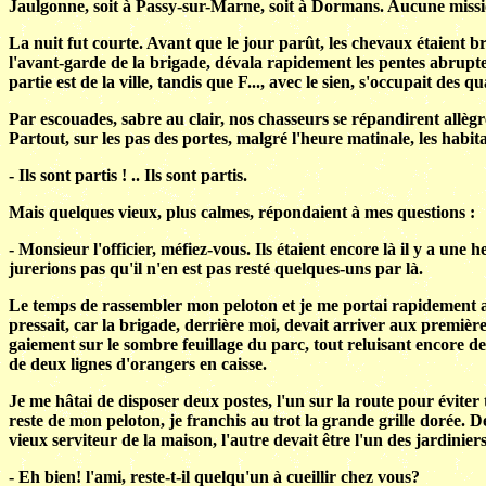
Jaulgonne, soit à Passy-sur-Marne, soit à Dormans. Aucune mission
La nuit fut courte. Avant que le jour parût, les chevaux étaient br
l'avant-garde de la brigade, dévala rapidement les pentes abruptes 
partie est de la ville, tandis que F..., avec le sien, s'occupait des qu
Par escouades, sabre au clair, nos chasseurs se répandirent allègre
Partout, sur les pas des portes, malgré l'heure matinale, les habit
- Ils sont partis ! .. Ils sont partis.
Mais quelques vieux, plus calmes, répondaient à mes questions :
- Monsieur l'officier, méfiez-vous. Ils étaient encore là il y a u
jurerions pas qu'il n'en est pas resté quelques-uns par là.
Le temps de rassembler mon peloton et je me portai rapidement au c
pressait, car la brigade, derrière moi, devait arriver aux premiè
gaiement sur le sombre feuillage du parc, tout reluisant encore de
de deux lignes d'orangers en caisse.
Je me hâtai de disposer deux postes, l'un sur la route pour éviter t
reste de mon peloton, je franchis au trot la grande grille dorée. 
vieux serviteur de la maison, l'autre devait être l'un des jardinie
- Eh bien! l'ami, reste-t-il quelqu'un à cueillir chez vous?