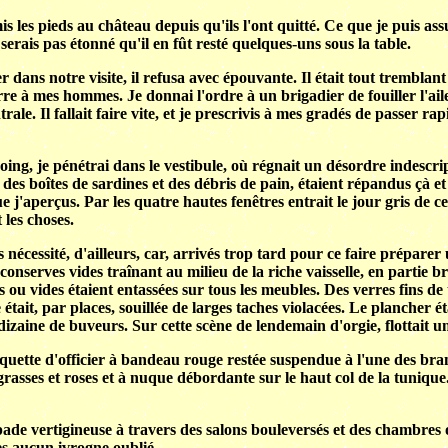
s les pieds au château depuis qu'ils l'ont quitté. Ce que je puis assurer
serais pas étonné qu'il en fût resté quelques-uns sous la table.
ns notre visite, il refusa avec épouvante. Il était tout tremblant 
rre à mes hommes. Je donnai l'ordre à un brigadier de fouiller l'aile
ale. Il fallait faire vite, et je prescrivis à mes gradés de passer ra
oing, je pénétrai dans le vestibule, où régnait un désordre indescr
que des boîtes de sardines et des débris de pain, étaient répandus çà e
 j'aperçus. Par les quatre hautes fenêtres entrait le jour gris de c
 les choses.
 nécessité, d'ailleurs, car, arrivés trop tard pour ce faire préparer 
conserves vides traînant au milieu de la riche vaisselle, en partie br
 ou vides étaient entassées sur tous les meubles. Des verres fins de 
tait, par places, souillée de larges taches violacées. Le plancher ét
izaine de buveurs. Sur cette scène de lendemain d'orgie, flottait un
quette d'officier à bandeau rouge restée suspendue à l'une des branc
 grasses et roses et à nuque débordante sur le haut col de la tunique
ade vertigineuse à travers des salons bouleversés et des chambres où 
s aucun ivrogne oublié.