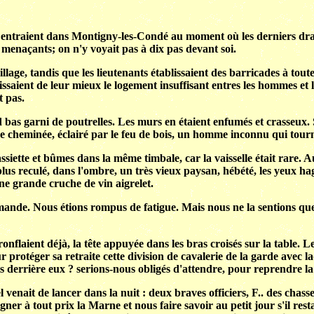
e entraient dans Montigny-les-Condé au moment où les derniers drag
 menaçants; on n'y voyait pas à dix pas devant soi.
age, tandis que les lieutenants établissaient des barricades à toutes l
artissaient de leur mieux le logement insuffisant entres les hommes 
t pas.
d bas garni de poutrelles. Les murs en étaient enfumés et crasseux. 
ande cheminée, éclairé par le feu de bois, un homme inconnu qui tou
ette et bûmes dans la même timbale, car la vaisselle était rare. A
 plus reculé, dans l'ombre, un très vieux paysan, hébété, les yeux h
une grande cruche de vin aigrelet.
mande. Nous étions rompus de fatigue. Mais nous ne la sentions qu
onflaient déjà, la tête appuyée dans les bras croisés sur la table. 
ur protéger sa retraite cette division de cavalerie de la garde avec l
onts derrière eux ? serions-nous obligés d'attendre, pour reprendre 
 venait de lancer dans la nuit : deux braves officiers, F.. des ch
er à tout prix la Marne et nous faire savoir au petit jour s'il resta