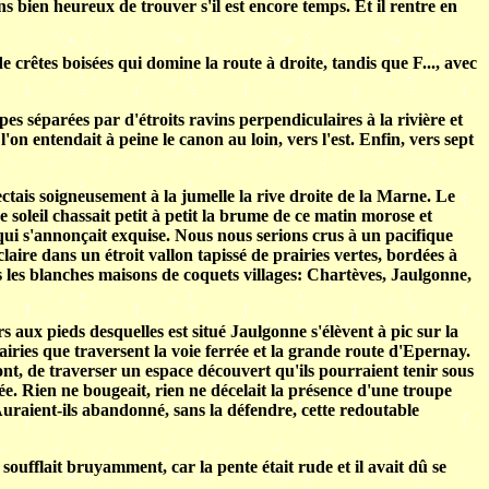
s bien heureux de trouver s'il est encore temps. Et il rentre en
 crêtes boisées qui domine la route à droite, tandis que F..., avec
es séparées par d'étroits ravins perpendiculaires à la rivière et
n entendait à peine le canon au loin, vers l'est. Enfin, vers sept
ctais soigneusement à la jumelle la rive droite de la Marne. Le
 soleil chassait petit à petit la brume de ce matin morose et
qui s'annonçait exquise. Nous nous serions crus à un pacifique
ire dans un étroit vallon tapissé de prairies vertes, bordées à
ons les blanches maisons de coquets villages: Chartèves, Jaulgonne,
s aux pieds desquelles est situé Jaulgonne s'élèvent à pic sur la
airies que traversent la voie ferrée et la grande route d'Epernay.
pont, de traverser un espace découvert qu'ils pourraient tenir sous
sée. Rien ne bougeait, rien ne décelait la présence d'une troupe
 Auraient-ils abandonné, sans la défendre, cette redoutable
oufflait bruyamment, car la pente était rude et il avait dû se