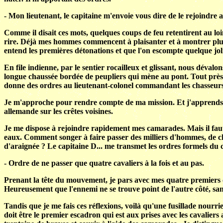
- Mon lieutenant, le capitaine m'envoie vous dire de le rejoindre a
Comme il disait ces mots, quelques coups de feu retentirent au loi
rire. Déjà mes hommes commencent à plaisanter et à montrer plus
entend les premières détonations et que l'on escompte quelque joli
En file indienne, par le sentier rocailleux et glissant, nous déva
longue chaussée bordée de peupliers qui mène au pont. Tout près de
donne des ordres au lieutenant-colonel commandant les chasseur
Je m'approche pour rendre compte de ma mission. Et j'apprends que
allemande sur les crêtes voisines.
Je me dispose à rejoindre rapidement mes camarades. Mais il faut ê
eaux. Comment songer à faire passer des milliers d'hommes, de che
d'araignée ? Le capitaine D... me transmet les ordres formels du c
- Ordre de ne passer que quatre cavaliers à la fois et au pas.
Prenant la tête du mouvement, je pars avec mes quatre premiers cha
Heureusement que l'ennemi ne se trouve point de l'autre côté, san
Tandis que je me fais ces réflexions, voilà qu'une fusillade nourrie
doit être le premier escadron qui est aux prises avec les cavalier