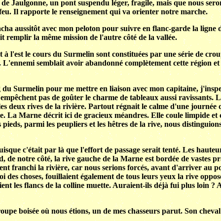
nt de Jaulgonne, un pont suspendu léger, fragile, mais que nous seron
 feu. Il rapporte le renseignement qui va orienter notre marche.
acha aussitôt avec mon peloton pour suivre en flanc-garde la ligne de
lait remplir la même mission de l'autre côté de la vallée.
 à l'est le cours du Surmelin sont constituées par une série de croup
d. L'ennemi semblait avoir abandonné complètement cette région et l'o
g du Surmelin pour me mettre en liaison avec mon capitaine, j'inspe
n'empêchent pas de goûter le charme de tableaux aussi ravissants. Le
s deux rives de la rivière. Partout régnait le calme d'une journée 
La Marne décrit ici de gracieux méandres. Elle coule limpide et cla
 pieds, parmi les peupliers et les hêtres de la rive, nous distingui
sque c'était par là que l'effort de passage serait tenté. Les hauteur
d, de notre côté, la rive gauche de la Marne est bordée de vastes pr
ient franchi la rivière, car nous serions forcés, avant d'arriver au 
uoi des choses, fouillaient également de tous leurs yeux la rive oppo
nt les flancs de la colline muette. Auraient-ils déjà fui plus loin ?
roupe boisée où nous étions, un de mes chasseurs parut. Son cheval s